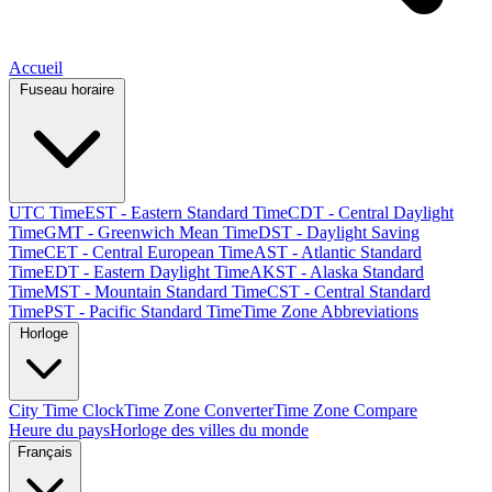
Accueil
Fuseau horaire
UTC Time
EST - Eastern Standard Time
CDT - Central Daylight
Time
GMT - Greenwich Mean Time
DST - Daylight Saving
Time
CET - Central European Time
AST - Atlantic Standard
Time
EDT - Eastern Daylight Time
AKST - Alaska Standard
Time
MST - Mountain Standard Time
CST - Central Standard
Time
PST - Pacific Standard Time
Time Zone Abbreviations
Horloge
City Time Clock
Time Zone Converter
Time Zone Compare
Heure du pays
Horloge des villes du monde
Français