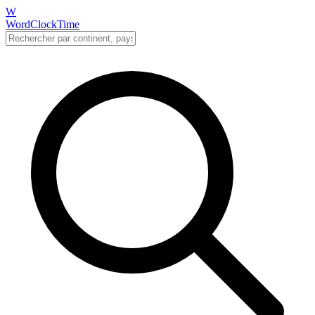
W
WordClockTime