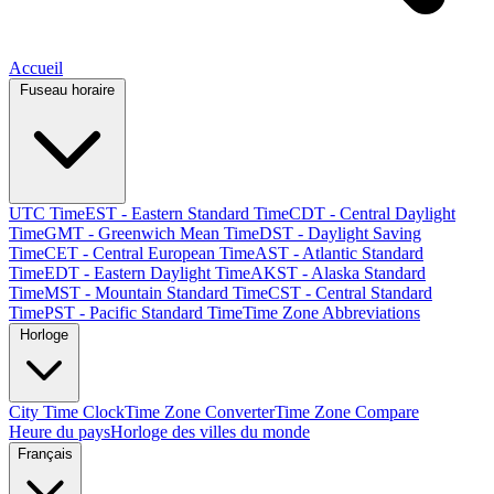
Accueil
Fuseau horaire
UTC Time
EST - Eastern Standard Time
CDT - Central Daylight
Time
GMT - Greenwich Mean Time
DST - Daylight Saving
Time
CET - Central European Time
AST - Atlantic Standard
Time
EDT - Eastern Daylight Time
AKST - Alaska Standard
Time
MST - Mountain Standard Time
CST - Central Standard
Time
PST - Pacific Standard Time
Time Zone Abbreviations
Horloge
City Time Clock
Time Zone Converter
Time Zone Compare
Heure du pays
Horloge des villes du monde
Français