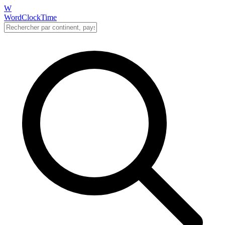
W
WordClockTime