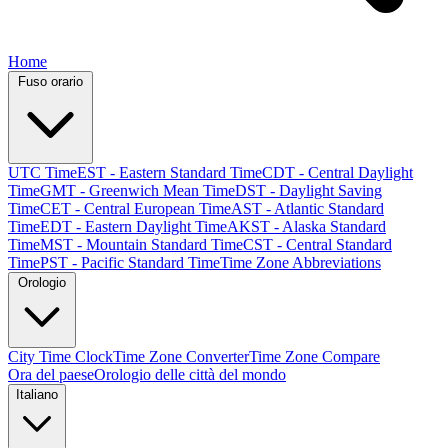
Home
Fuso orario
UTC Time
EST - Eastern Standard Time
CDT - Central Daylight
Time
GMT - Greenwich Mean Time
DST - Daylight Saving
Time
CET - Central European Time
AST - Atlantic Standard
Time
EDT - Eastern Daylight Time
AKST - Alaska Standard
Time
MST - Mountain Standard Time
CST - Central Standard
Time
PST - Pacific Standard Time
Time Zone Abbreviations
Orologio
City Time Clock
Time Zone Converter
Time Zone Compare
Ora del paese
Orologio delle città del mondo
Italiano