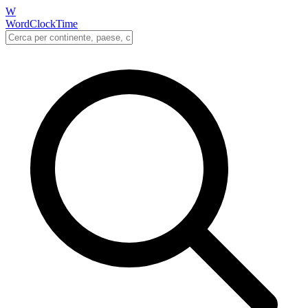
W
WordClockTime