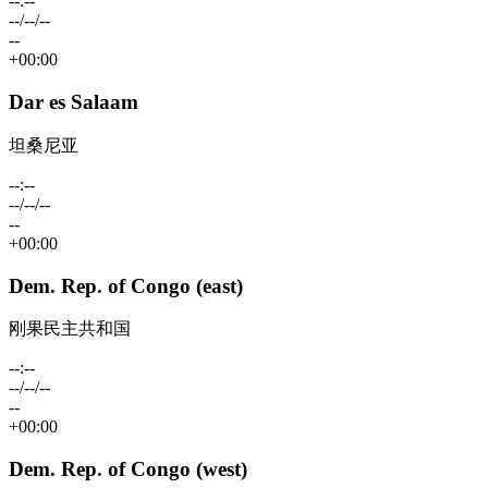
--:--
--/--/--
--
+00:00
Dar es Salaam
坦桑尼亚
--:--
--/--/--
--
+00:00
Dem. Rep. of Congo (east)
刚果民主共和国
--:--
--/--/--
--
+00:00
Dem. Rep. of Congo (west)