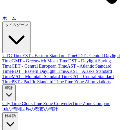
ホーム
タイムゾーン
UTC Time
EST - Eastern Standard Time
CDT - Central Daylight
Time
GMT - Greenwich Mean Time
DST - Daylight Saving
Time
CET - Central European Time
AST - Atlantic Standard
Time
EDT - Eastern Daylight Time
AKST - Alaska Standard
Time
MST - Mountain Standard Time
CST - Central Standard
Time
PST - Pacific Standard Time
Time Zone Abbreviations
時計
City Time Clock
Time Zone Converter
Time Zone Compare
国の時間
世界の都市の時計
日本語