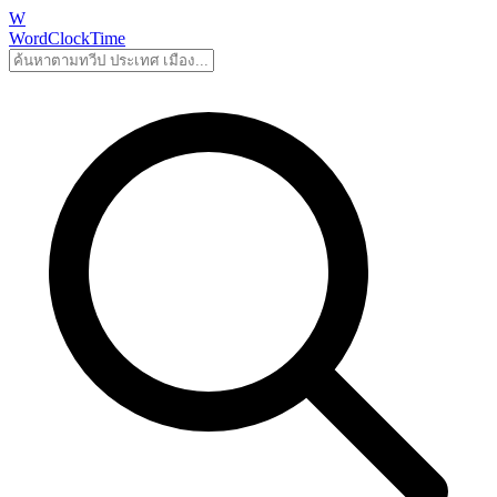
W
WordClockTime