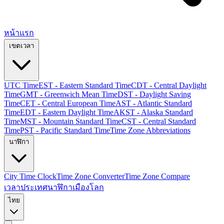
หน้าแรก
เขตเวลา
UTC Time
EST - Eastern Standard Time
CDT - Central Daylight
Time
GMT - Greenwich Mean Time
DST - Daylight Saving
Time
CET - Central European Time
AST - Atlantic Standard
Time
EDT - Eastern Daylight Time
AKST - Alaska Standard
Time
MST - Mountain Standard Time
CST - Central Standard
Time
PST - Pacific Standard Time
Time Zone Abbreviations
นาฬิกา
City Time Clock
Time Zone Converter
Time Zone Compare
เวลาประเทศ
นาฬิกาเมืองโลก
ไทย