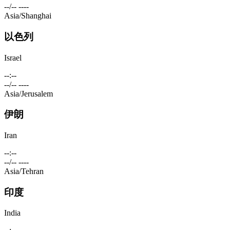
--/-- ----
Asia/Shanghai
以色列
Israel
--:--
--/-- ----
Asia/Jerusalem
伊朗
Iran
--:--
--/-- ----
Asia/Tehran
印度
India