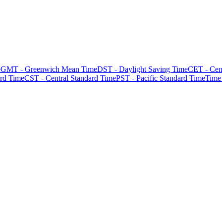
e
GMT - Greenwich Mean Time
DST - Daylight Saving Time
CET - Cen
rd Time
CST - Central Standard Time
PST - Pacific Standard Time
Time