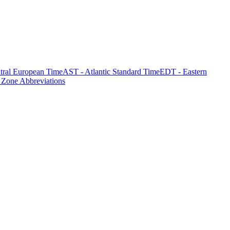
tral European Time
AST - Atlantic Standard Time
EDT - Eastern
 Zone Abbreviations