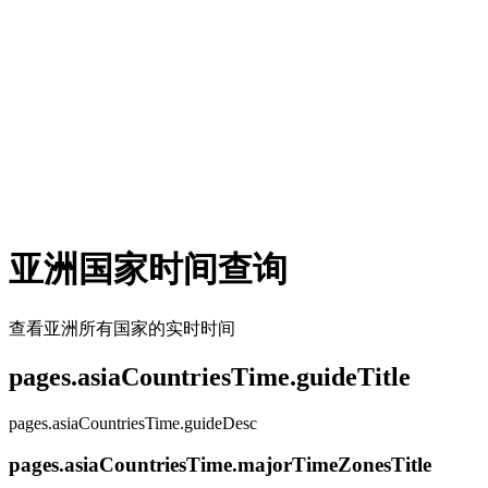
亚洲国家时间查询
查看亚洲所有国家的实时时间
pages.asiaCountriesTime.guideTitle
pages.asiaCountriesTime.guideDesc
pages.asiaCountriesTime.majorTimeZonesTitle