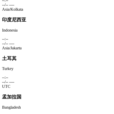
--:--
--/-- ----
Asia/Kolkata
印度尼西亚
Indonesia
--:--
--/-- ----
Asia/Jakarta
土耳其
Turkey
--:--
--/-- ----
UTC
孟加拉国
Bangladesh