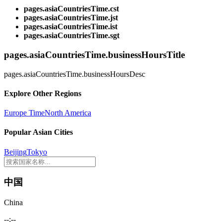
pages.asiaCountriesTime.cst
pages.asiaCountriesTime.jst
pages.asiaCountriesTime.ist
pages.asiaCountriesTime.sgt
pages.asiaCountriesTime.businessHoursTitle
pages.asiaCountriesTime.businessHoursDesc
Explore Other Regions
Europe Time
North America
Popular Asian Cities
Beijing
Tokyo
中国
China
--:--