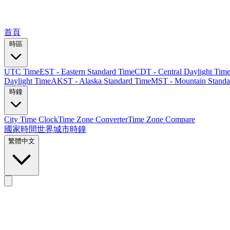
首頁
時區
UTC Time
EST - Eastern Standard Time
CDT - Central Daylight Tim
Daylight Time
AKST - Alaska Standard Time
MST - Mountain Standa
時鐘
City Time Clock
Time Zone Converter
Time Zone Compare
國家時間
世界城市時鐘
繁體中文