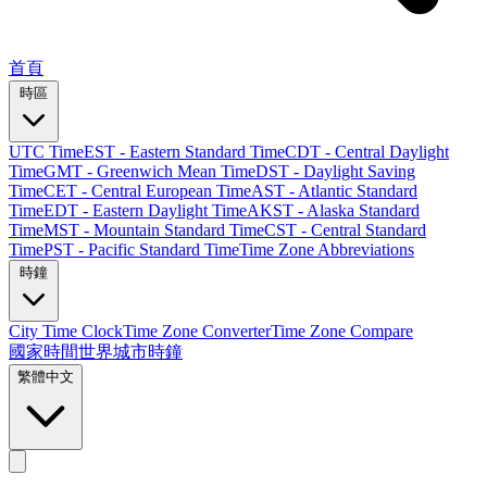
首頁
時區
UTC Time
EST - Eastern Standard Time
CDT - Central Daylight
Time
GMT - Greenwich Mean Time
DST - Daylight Saving
Time
CET - Central European Time
AST - Atlantic Standard
Time
EDT - Eastern Daylight Time
AKST - Alaska Standard
Time
MST - Mountain Standard Time
CST - Central Standard
Time
PST - Pacific Standard Time
Time Zone Abbreviations
時鐘
City Time Clock
Time Zone Converter
Time Zone Compare
國家時間
世界城市時鐘
繁體中文