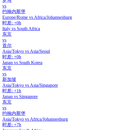
罗马
vs
约翰内斯堡
Europe/Rome vs Africa/Johannesburg
时差: +0h
Italy vs South Africa
东京
vs
首尔
Asia/Tokyo vs Asia/Seoul
时差: +0h
Japan vs South Korea
东京
vs
新加坡
Asia/Tokyo vs Asia/Singapore
时差: +1h
Japan vs Singapore
东京
vs
约翰内斯堡
Asia/Tokyo vs Africa/Johannesburg
时差: +7h