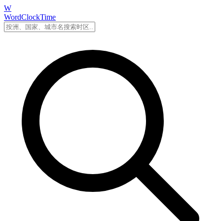
W
WordClockTime