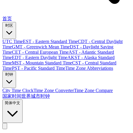
首页
时区
UTC Time
EST - Eastern Standard Time
CDT - Central Daylight
Time
GMT - Greenwich Mean Time
DST - Daylight Saving
Time
CET - Central European Time
AST - Atlantic Standard
Time
EDT - Eastern Daylight Time
AKST - Alaska Standard
Time
MST - Mountain Standard Time
CST - Central Standard
Time
PST - Pacific Standard Time
Time Zone Abbreviations
时钟
City Time Clock
Time Zone Converter
Time Zone Compare
国家时间
世界城市时钟
简体中文