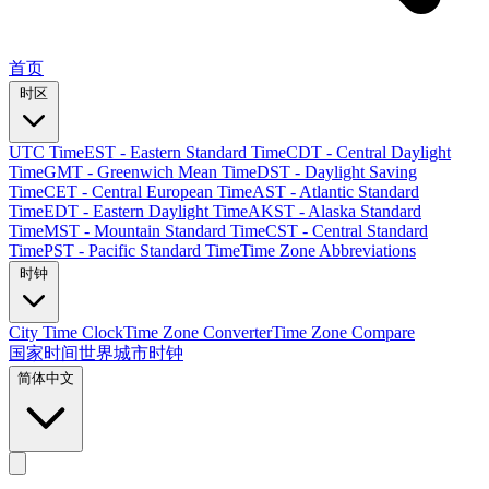
首页
时区
UTC Time
EST - Eastern Standard Time
CDT - Central Daylight
Time
GMT - Greenwich Mean Time
DST - Daylight Saving
Time
CET - Central European Time
AST - Atlantic Standard
Time
EDT - Eastern Daylight Time
AKST - Alaska Standard
Time
MST - Mountain Standard Time
CST - Central Standard
Time
PST - Pacific Standard Time
Time Zone Abbreviations
时钟
City Time Clock
Time Zone Converter
Time Zone Compare
国家时间
世界城市时钟
简体中文