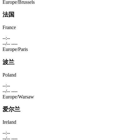
Europe/Brussels
法国
France
--:--
--/-- ----
Europe/Paris
波兰
Poland
--:--
--/-- ----
Europe/Warsaw
爱尔兰
Ireland
--:--
--/-- ----