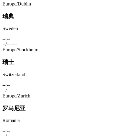
Europe/Dublin
瑞典
Sweden
--:--
--/-- ----
Europe/Stockholm
瑞士
Switzerland
--:--
--/-- ----
Europe/Zurich
罗马尼亚
Romania
--:--