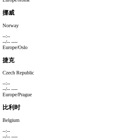
挪威
Norway
--:--
--/-- ----
Europe/Oslo
捷克
Czech Republic
--:--
--/-- ----
Europe/Prague
比利时
Belgium
--:--
--/-- ----