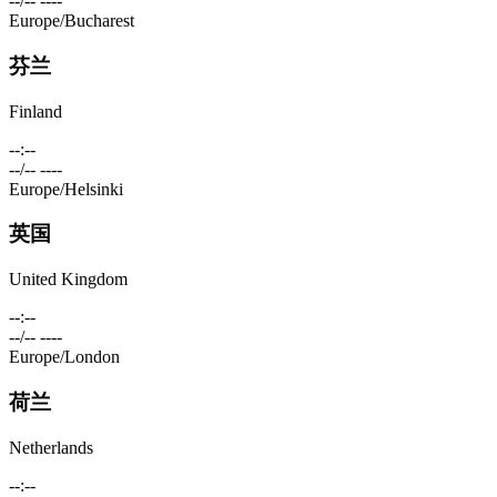
--/-- ----
Europe/Bucharest
芬兰
Finland
--:--
--/-- ----
Europe/Helsinki
英国
United Kingdom
--:--
--/-- ----
Europe/London
荷兰
Netherlands
--:--