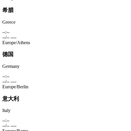
希腊
Greece
--:--
--/-- ----
Europe/Athens
德国
Germany
--:--
--/-- ----
Europe/Berlin
意大利
Italy
--:--
--/-- ----
Europe/Rome