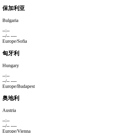
保加利亚
Bulgaria
--:--
--/-- ----
Europe/Sofia
匈牙利
Hungary
--:--
--/-- ----
Europe/Budapest
奥地利
Austria
--:--
--/-- ----
Europe/Vienna